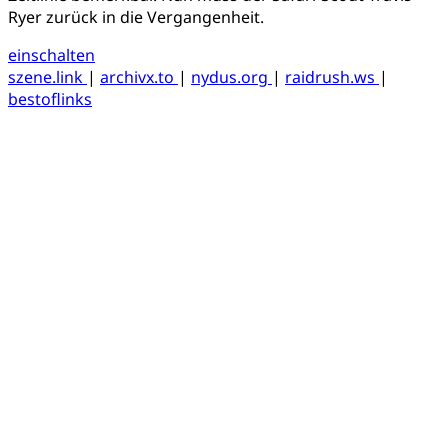
Ryer zurück in die Vergangenheit.
einschalten
szene.link
|
archivx.to
|
nydus.org
|
raidrush.ws
|
bestoflinks