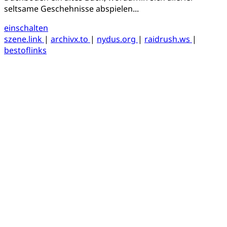
seltsame Geschehnisse abspielen...
einschalten
szene.link
|
archivx.to
|
nydus.org
|
raidrush.ws
|
bestoflinks